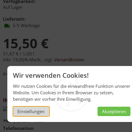
Verfügbarkeit:
Auf Lager
Lieferzeit:
3-5 Werktage
15,50 €
51,67 € /
1,00 l
inkl. 19,00% MwSt.
,
zzgl.
Versandkosten
Anzahl
Wir verwenden Cookies!
Wir nutzen Cookies für die einwandfreie Funktion unserer
Website. Um Cookies in Ihrem Browser zu setzen,
benötigen wir vorher Ihre Einwilligung.
Ihr Kontakt zu uns
Einstellungen
Akzeptieren
+49 (0)6267 1021
Telefonzeiten