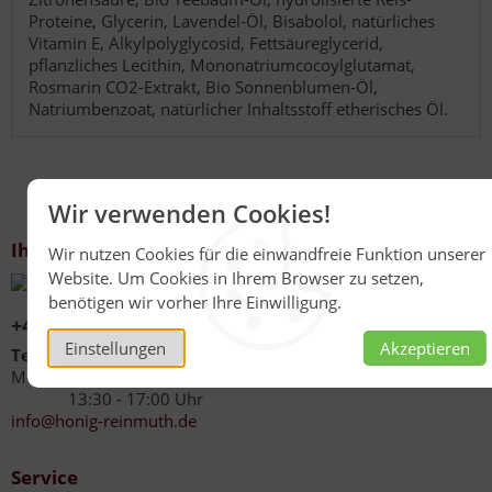
Proteine, Glycerin, Lavendel-Öl, Bisabolol, natürliches
Vitamin E, Alkylpolyglycosid, Fettsäureglycerid,
pflanzliches Lecithin, Mononatriumcocoylglutamat,
Rosmarin CO2-Extrakt, Bio Sonnenblumen-Öl,
Natriumbenzoat, natürlicher Inhaltsstoff etherisches Öl.
Wir verwenden Cookies!
Ihr Kontakt zu uns
Wir nutzen Cookies für die einwandfreie Funktion unserer
Website. Um Cookies in Ihrem Browser zu setzen,
benötigen wir vorher Ihre Einwilligung.
+49 (0)6267 1021
Einstellungen
Akzeptieren
Telefonzeiten
Mo - Fr 08:00 - 12:00 Uhr
13:30 - 17:00 Uhr
info@honig-reinmuth.de
Service