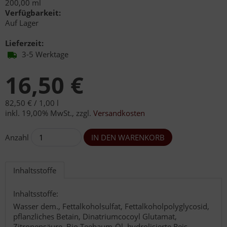
200,00 ml
Verfügbarkeit:
Auf Lager
Lieferzeit:
3-5 Werktage
16,50 €
82,50 € /
1,00 l
inkl. 19,00% MwSt.
,
zzgl.
Versandkosten
Anzahl
Inhaltsstoffe
Inhaltsstoffe:
Wasser dem., Fettalkoholsulfat, Fettalkoholpolyglycosid,
pflanzliches Betain, Dinatriumcocoyl Glutamat,
Zitronensäure, Bio Teebaum-Öl, hydrolisierte Reis-