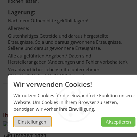
kochen lassen.
Lagerung:
Nach dem Öffnen bitte gekühlt lagern!
Allergene:
Glutenhaltiges Getreide und daraus hergestellte
Erzeugnisse, Soja und daraus gewonnene Erzeugnisse,
Sellerie und daraus gewonnene Erzeugnisse.
Alle aufgeführten Angaben / Daten sind
Herstellerangaben (Änderungen und Fehler vorbehalten).
Verantwortlicher Lebensmittelunternehmer:
VITA-TAHEDL GmbH, 86489 Deisenhausen
Wir verwenden Cookies!
Wir nutzen Cookies für die einwandfreie Funktion unserer
Website. Um Cookies in Ihrem Browser zu setzen,
benötigen wir vorher Ihre Einwilligung.
Ihr Kontakt zu uns
Einstellungen
Akzeptieren
+49 (0)6267 1021