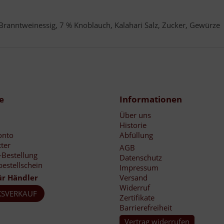
 Branntweinessig, 7 % Knoblauch, Kalahari Salz, Zucker, Gewürze
e
Informationen
Über uns
Historie
onto
Abfüllung
ter
AGB
-Bestellung
Datenschutz
bestellschein
Impressum
ür Händler
Versand
Widerruf
SVERKAUF
Zertifikate
Barrierefreiheit
Vertrag widerrufen