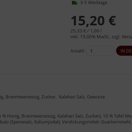
3-5 Werktage
15,20 €
25,33 € /
1,00 l
inkl. 19,00% MwSt.
,
zzgl.
Vers
Anzahl
ig, Branntweinessig, Zucker, Kalahari Salz, Gewürze
5 % Honig, Branntweinessig, Kalahari Salz, Zucker), 10 % Tafel Me
odsalz (Speisesalz, Kaliumjodat), Verdickungsmittel: Guarkernmehl