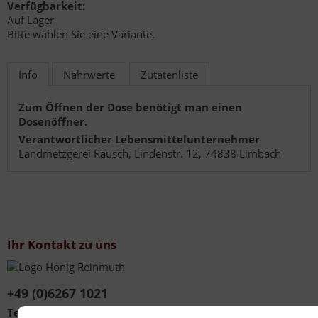
Verfügbarkeit:
Auf Lager
Bitte wählen Sie eine Variante.
Info
Nährwerte
Zutatenliste
Zum Öffnen der Dose benötigt man einen
Dosenöffner.
Verantwortlicher Lebensmittelunternehmer
Landmetzgerei Rausch, Lindenstr. 12, 74838 Limbach
Ihr Kontakt zu uns
+49 (0)6267 1021
Telefonzeiten