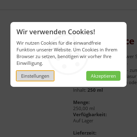
Wir verwenden Cookies!
Ingwer Sauce
Wir nutzen Cookies für die einwandfreie
Funktion unserer Website. Um Cookies in Ihrem
Buderim feine Ginger Ingwer S
Browser zu setzen, benötigen wir vorher Ihre
kleinen Ingwer-Stückchen.
Einwilligung.
So vielseitig verwendbar: - z
Einstellungen
Akzeptieren
Fisch und Seafood - als Glasur
Pfannkuchen und Waffeln oder
Inhalt:
250 ml
Menge:
250,00 ml
Verfügbarkeit:
Auf Lager
Lieferzeit: