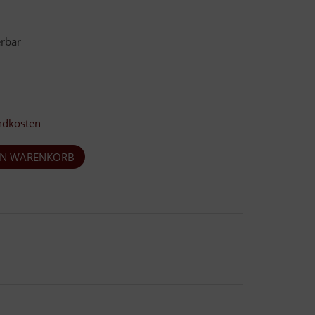
erbar
ndkosten