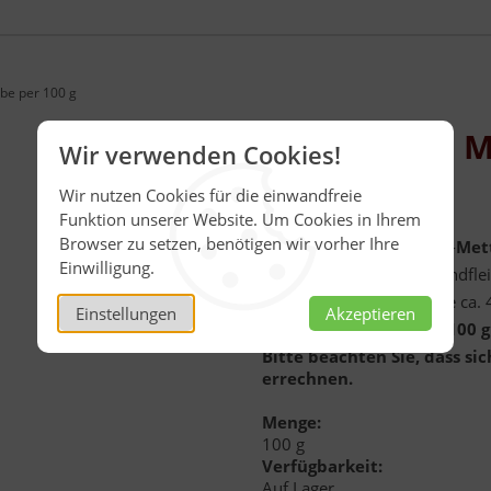
be per 100 g
Katenrauch M
Wir verwenden Cookies!
per 100 g
Wir nutzen Cookies für die einwandfreie
Funktion unserer Website. Um Cookies in Ihrem
Browser zu setzen, benötigen wir vorher Ihre
Holsteiner Katenrauch
-
Met
Einwilligung.
Enthält Schweine- und Rindflei
Vakuumverpackte Würste ca. 
Einstellungen
Akzeptieren
WICHTIG
:
Preisangabe 100 g
Bitte beachten Sie, dass si
errechnen.
Menge:
100 g
Verfügbarkeit:
Auf Lager