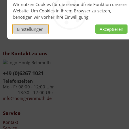
Wir nutzen Cookies für die einwandfreie Funktion unserer
dass Sie das für dieses Produkt gesetzliche Mindestalter
Website. Um Cookies in Ihrem Browser zu setzen,
haben. Bitte seien Sie verantwortungsvoll mit diesem
Artikel.
benötigen wir vorher Ihre Einwilligung.
Einstellungen
Akzeptieren
Ihr Kontakt zu uns
+49 (0)6267 1021
Telefonzeiten
Mo - Fr 08:00 - 12:00 Uhr
13:30 - 17:00 Uhr
info@honig-reinmuth.de
Service
Kontakt
Service