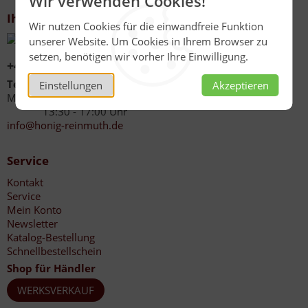
Wir verwenden Cookies!
Ihr Kontakt zu uns
Wir nutzen Cookies für die einwandfreie Funktion
unserer Website. Um Cookies in Ihrem Browser zu
setzen, benötigen wir vorher Ihre Einwilligung.
+49 (0)6267 1021
Telefonzeiten
Einstellungen
Akzeptieren
Mo - Fr 08:00 - 12:00 Uhr
13:30 - 17:00 Uhr
info@honig-reinmuth.de
Service
Kontakt
Service
Mein Konto
Newsletter
Katalog-Bestellung
Schnellbestellschein
Shop für Händler
WERKSVERKAUF