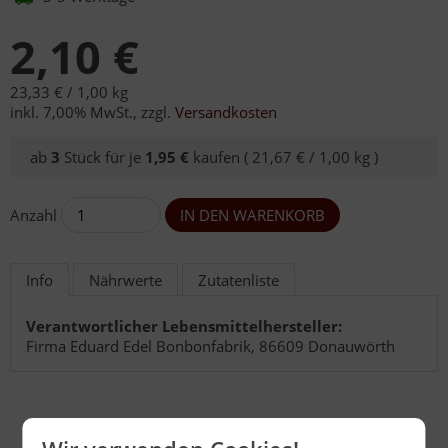
2,10 €
23,33 € /
1,00 kg
inkl. 7,00% MwSt.
,
zzgl.
Versandkosten
ab
3
Stück für je
1,95 €
kaufen (
21,67 € /
1,00 kg
)
Anzahl
Info
Nährwerte
Zutatenliste
Verantwortlicher Lebensmittelhersteller:
Firma Eduard Edel Bonbonfabrik, 86609 Donauwörth