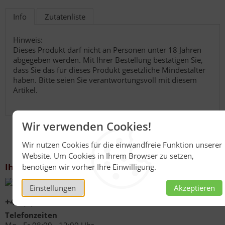
Info
Zutatenliste
Hinweis:
Dieses Produkt darf nicht an Personen unter 18 Jahren
abgegeben werden. Mit Ihrer Bestellung bestätigen Sie,
dass Sie das für dieses Produkt gesetzliche Mindestalter
haben. Bitte seien Sie verantwortungsvoll mit diesem
Artikel.
Wir verwenden Cookies!
Wir nutzen Cookies für die einwandfreie Funktion unserer
Website. Um Cookies in Ihrem Browser zu setzen,
Ihr Kontakt zu uns
benötigen wir vorher Ihre Einwilligung.
Einstellungen
Akzeptieren
+49 (0)6267 1021
Telefonzeiten