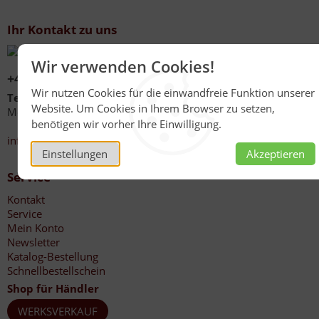
Ihr Kontakt zu uns
Wir verwenden Cookies!
+49 (0)6267 1021
Wir nutzen Cookies für die einwandfreie Funktion unserer
Telefonzeiten
Website. Um Cookies in Ihrem Browser zu setzen,
Mo - Fr 08:00 - 12:00 Uhr
benötigen wir vorher Ihre Einwilligung.
13:30 - 17:00 Uhr
info@honig-reinmuth.de
Einstellungen
Akzeptieren
Service
Kontakt
Service
Mein Konto
Newsletter
Katalog-Bestellung
Schnellbestellschein
Shop für Händler
WERKSVERKAUF