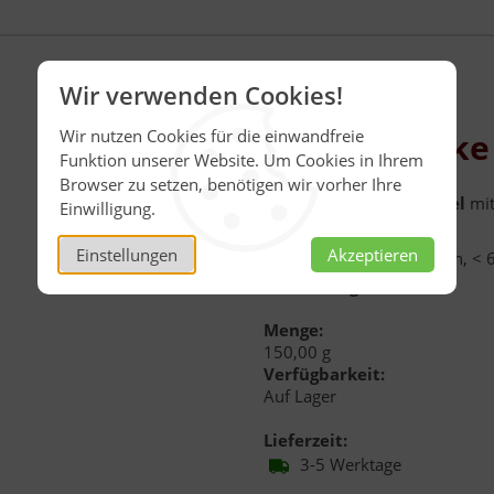
Wir verwenden Cookies!
Wir nutzen Cookies für die einwandfreie
Ingwerstücke
Funktion unserer Website. Um Cookies in Ihrem
Browser zu setzen, benötigen wir vorher Ihre
Gezuckerte
Ingwerwürfel
mit
Einwilligung.
Lagerung:
Einstellungen
Akzeptieren
16-18°C; kühl und trocken, < 6
Inhalt:
150 g
Menge:
150,00 g
Verfügbarkeit:
Auf Lager
Lieferzeit:
3-5 Werktage