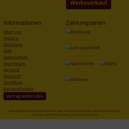
Werksverkauf
Informationen
Zahlungsarten
Über uns
Historie
Abfüllung
AGB
Datenschutz
Impressum
Versand
Widerruf
Zertifikate
Barrierefreiheit
Vertrag widerrufen
Alle Preisangaben verstehen sich in Euro inkl. MwSt. Alle Angaben ohne Gewähr. Irrtümer und Änderungen
vorbehalten. Alle Rechte vorbehalten. © 2026 Honig Reinmuth