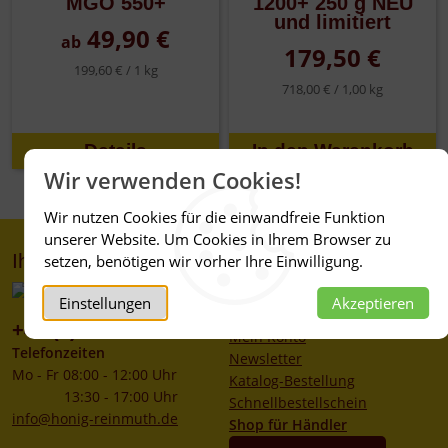
MGO 550+
1200+ 250 g NEU
und limitiert
49,90 €
ab
179,50 €
199,60 € /
1 kg
718,00 € /
1,00 kg
Details
Wir verwenden Cookies!
Wir nutzen Cookies für die einwandfreie Funktion
unserer Website. Um Cookies in Ihrem Browser zu
Ihr Kontakt zu uns
Service
setzen, benötigen wir vorher Ihre Einwilligung.
Kontakt
Einstellungen
Akzeptieren
Service
+49 (0)6267 1021
Mein Konto
Telefonzeiten
Newsletter
Mo - Fr 08:00 - 12:00 Uhr
Katalog-Bestellung
13:30 - 17:00 Uhr
Schnellbestellschein
info@honig-reinmuth.de
Shop für Händler