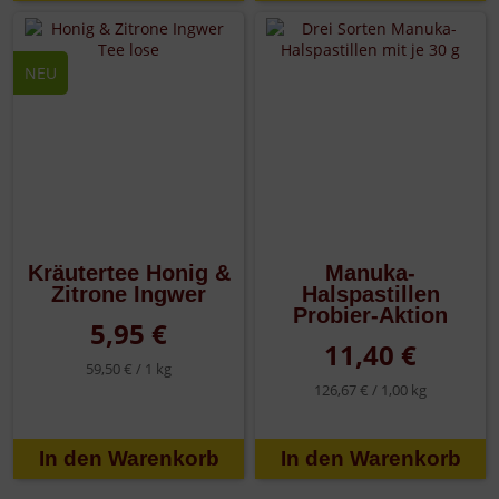
NEU
Kräutertee Honig &
Manuka-
Zitrone Ingwer
Halspastillen
Probier-Aktion
5,95 €
11,40 €
59,50 € /
1 kg
126,67 € /
1,00 kg