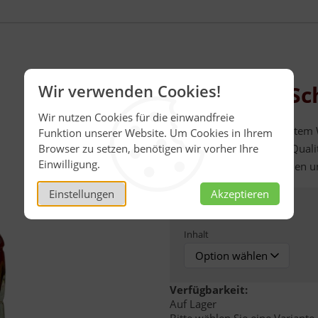
Waldhonig Sc
Wir verwenden Cookies!
Wir nutzen Cookies für die einwandfreie
Feiner Honiglikör aus echtem 
Funktion unserer Website. Um Cookies in Ihrem
35 % Vol., ein deutsches Qual
Browser zu setzen, benötigen wir vorher Ihre
Einwilligung.
Lieferung nicht an Personen u
Einstellungen
Akzeptieren
Gebinde:
Inhalt
Verfügbarkeit:
Auf Lager
Bitte wählen Sie eine Variante.