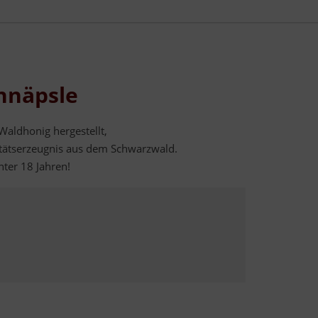
hnäpsle
Waldhonig hergestellt,
itätserzeugnis aus dem Schwarzwald.
nter 18 Jahren!