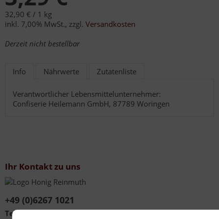
32,90 € /
1 kg
inkl. 7,00% MwSt.
,
zzgl.
Versandkosten
Derzeit nicht bestellbar
Info
Nährwerte
Zutatenliste
Verantwortlicher Lebensmittelunternehmer:
Confiserie Heilemann GmbH, 87789 Woringen
Ihr Kontakt zu uns
+49 (0)6267 1021
Telefonzeiten