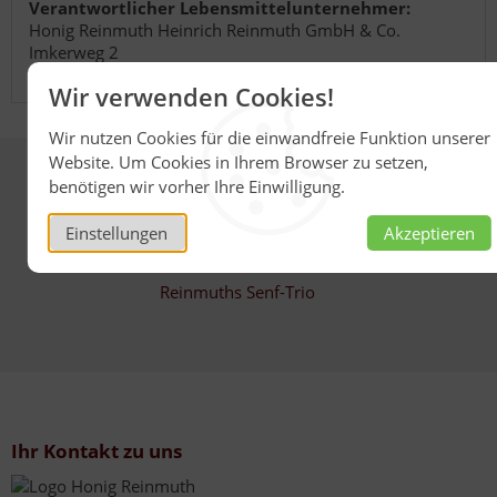
Verantwortlicher Lebensmittelunternehmer:
Honig Reinmuth Heinrich Reinmuth GmbH & Co.
Imkerweg 2
74821 Mosbach
Wir verwenden Cookies!
Wir nutzen Cookies für die einwandfreie Funktion unserer
Website. Um Cookies in Ihrem Browser zu setzen,
benötigen wir vorher Ihre Einwilligung.
Das könnte Ihnen auch gefallen
Einstellungen
Akzeptieren
Reinmuths Senf-Trio
Ihr Kontakt zu uns